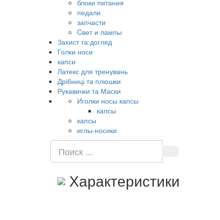
блоки питания
педали
запчасти
Cвет и лампы
Захист та догляд
Голки носи
капси
Латекс для тренувань
Дрібниці та плюшки
Рукавички та Маски
Иголки носы капсы
капсы
капсы
иглы-носики
Характеристики