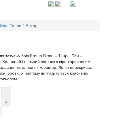
lend Taupe (15 мл)
ля татуажу брів Prema Blend – Taupe. Тон –
 Холодний і щільний відтінок з сіро-коричневим
додаванням оливи як коректор. Легко перекриває
оні брови. У чистому вигляді гоїться красивим
кольором