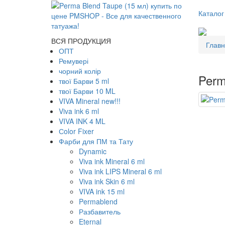
Каталог
ВСЯ ПРОДУКЦИЯ
Глав
ОПТ
Ремувері
чорний колір
Perm
твої Барви 5 ml
твої Барви 10 ML
VIVA Mineral new!!!
Viva ink 6 ml
VIVA INK 4 ML
Сolor Fixer
Фарби для ПМ та Тату
Dynamic
Viva ink Mineral 6 ml
Viva ink LIPS Mineral 6 ml
Viva ink Skin 6 ml
VIVA ink 15 ml
Permablend
Разбавитель
Eternal