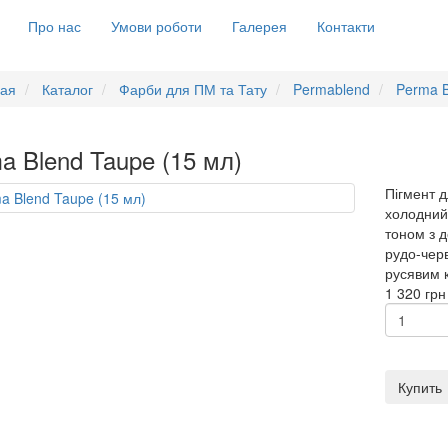
Про нас
Умови роботи
Галерея
Контакти
ная
Каталог
Фарби для ПМ та Тату
Permablend
Perma B
a Blend Taupe (15 мл)
Пігмент д
холодний.
тоном з 
рудо-черв
русявим 
1 320
грн
Купить