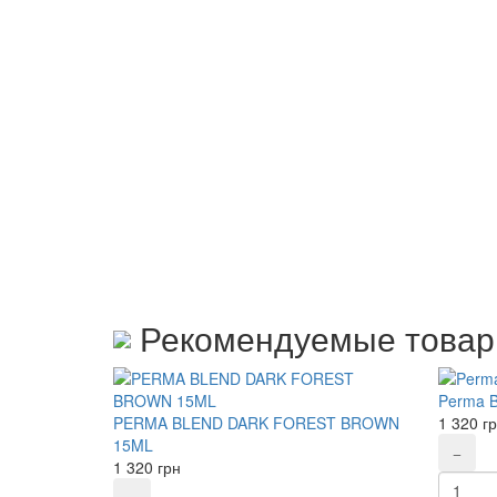
Рекомендуемые това
Perma B
PERMA BLEND DARK FOREST BROWN
1 320
г
15ML
1 320
грн