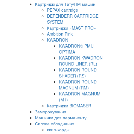
Картриджі для Тату/ПМ машин
PEPAX cartridge
DEFENDERR CARTRIDGE
SYSTEM
Картриджи «MAST PRO»
Ambition Pink
KWADRON
KWADRON® PMU
OPTIMA
KWADRON KWADRON
ROUND LINER (RL)
KWADRON ROUND
SHADER (RS)
KWADRON ROUND
MAGNUM (RM)
KWADRON MAGNUM
(M1)
Картриджи BIOMASER
Заморожування
Машинки для перманенту
Силове обладнання
клип-корды